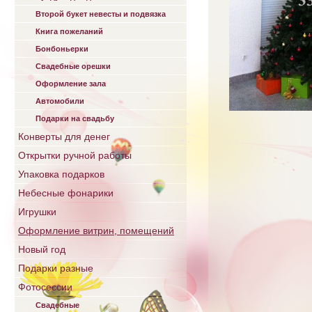
Второй букет невесты и подвязка
Книга пожеланий
Бонбоньерки
Свадебные орешки
Оформление зала
Автомобили
Подарки на свадьбу
Конверты для денег
Открытки ручной работы
Упаковка подарков
Небесные фонарики
Игрушки
Оформление витрин, помещений
Новый год
Подарки разные
Фотосессии
Свадебные