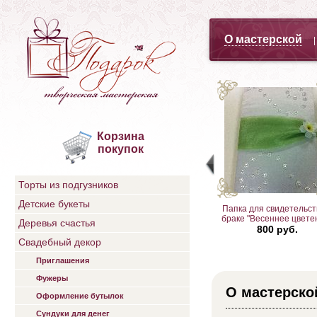
О мастерской
Корзина
покупок
Торты из подгузников
Детские букеты
ниверсальный-2
Нежность
Папка для свидетельст
200 руб.
1000 руб.
браке "Весеннее цвете
Деревья счастья
800 руб.
Свадебный декор
Приглашения
Фужеры
О мастерско
Оформление бутылок
Сундуки для денег