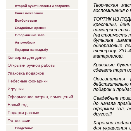
Творческая мас
Второй букет невесты и подвязка
воспоминания о
Книга пожеланий
ТОРТИК ИЗ ПОДГ
Бонбоньерки
крестины, день
Свадебные орешки
памперсов есть 
(на стоимость 
Оформление зала
бутылка шампа
Автомобили
одноразовые пе
Подарки на свадьбу
телефону 331-4
материалов).
Конверты для денег
Красивые букет
Открытки ручной работы
сделать торт из
Упаковка подарков
Оригинальная 
Небесные фонарики
действительно 
Игрушки
подарок и прида
Оформление витрин, помещений
Свадебные приг
до начала празд
Новый год
оформим зал, а
Подарки разные
другое!!!
Фотосессии
Хороший подарок
для украшения 
Свадебные